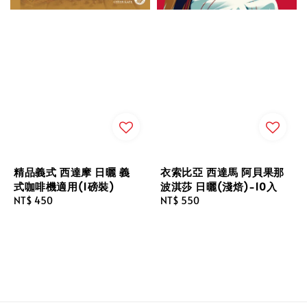
精品義式 西達摩 日曬 義
衣索比亞 西達馬 阿貝果那
式咖啡機適用(1磅裝)
波淇莎 日曬(淺焙)-10入
Regular
NT$ 450
Regular
NT$ 550
price
price