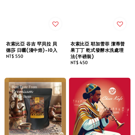
衣索比亞 谷吉 罕貝拉 貝
衣索比亞 耶加雪菲 潔蒂普
德莎 日曬(淺中焙)-10入
果丁丁 乾式發酵水洗處理
法(半磅裝)
Regular
NT$ 550
price
Regular
NT$ 450
price