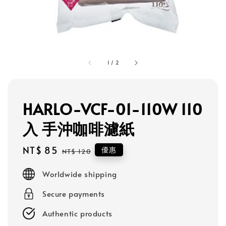
1
/
2
HARLO-VCF-01-110W 110
入 手沖咖啡濾紙
Sale
NT$ 85
Regular
優惠
NT$ 120
price
price
Worldwide shipping
Secure payments
Authentic products