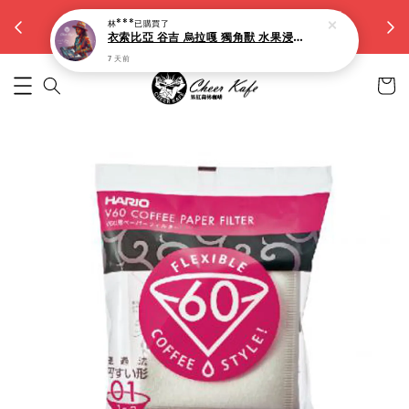
【大容量15g濾掛】滿5件九折。滿10件八折
林***
已購買了
越買越省
衣索比亞 谷吉 烏拉嘎 獨角獸 水果浸漬(淺焙)-10入
7 天前