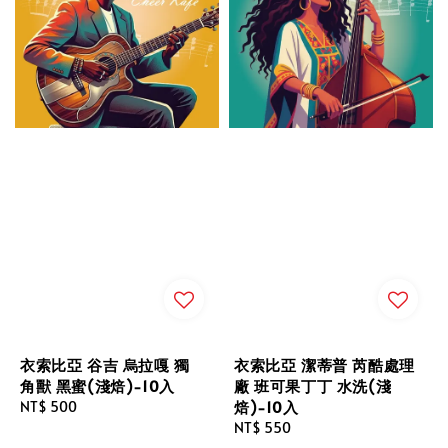
衣索比亞 谷吉 烏拉嘎 獨
衣索比亞 潔蒂普 芮酷處理
角獸 黑蜜(淺焙)-10入
廠 班可果丁丁 水洗(淺
焙)-10入
Regular
NT$ 500
price
Regular
NT$ 550