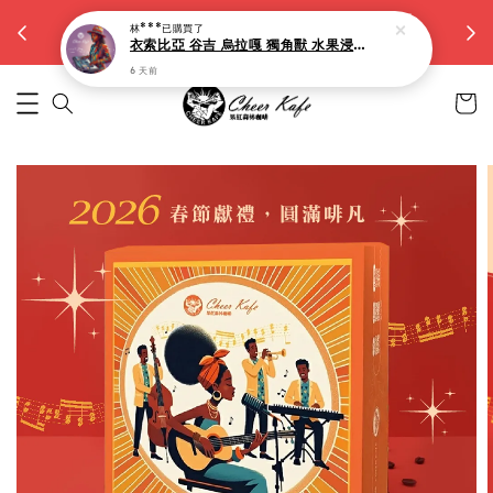
【大容量15g濾掛】滿5件九折。滿10件八折
林***
已購買了
越買越省
衣索比亞 谷吉 烏拉嘎 獨角獸 水果浸漬(淺焙)-10入
6 天前