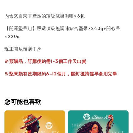
內含來自東非產區的頂級濾掛咖啡×6包
【開運堅果組】嚴選頂級無調味綜合堅果×240g+開心果
×220g
現正開放預購中🎉
※預購品，訂購後約需1~3個工作天出貨
※堅果類有效期限約6~12個月，開封後請儘早食用完畢
您可能也喜歡