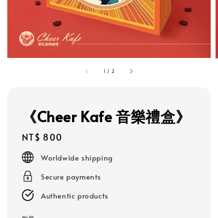
1
/
2
《Cheer Kafe 音樂禮盒》
Regular
NT$ 800
price
Worldwide shipping
Secure payments
Authentic products