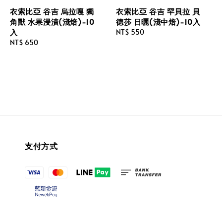
衣索比亞 谷吉 烏拉嘎 獨
衣索比亞 谷吉 罕貝拉 貝
角獸 水果浸漬(淺焙)-10
德莎 日曬(淺中焙)-10入
入
Regular
NT$ 550
Regular
NT$ 650
price
price
支付方式