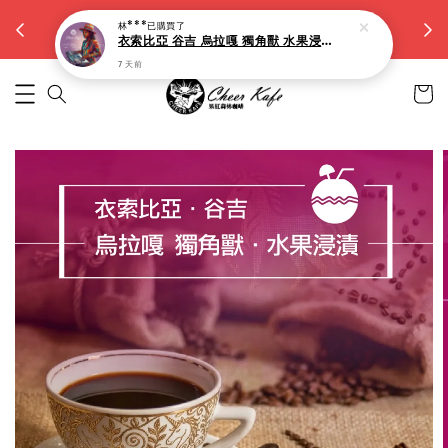
【大容量15g濾掛】滿5件九折。滿10件八折
林***
已購買了
越買越省
衣索比亞 谷吉 烏拉嘎 獨角獸 水果浸漬(淺焙)-10入
7 天前