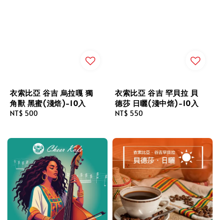
衣索比亞 谷吉 烏拉嘎 獨
衣索比亞 谷吉 罕貝拉 貝
角獸 黑蜜(淺焙)-10入
德莎 日曬(淺中焙)-10入
Regular
NT$ 500
Regular
NT$ 550
price
price