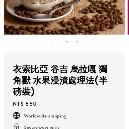
1
/
2
衣索比亞 谷吉 烏拉嘎 獨
角獸 水果浸漬處理法(半
磅裝)
Regular
NT$ 650
price
Worldwide shipping
Secure payments