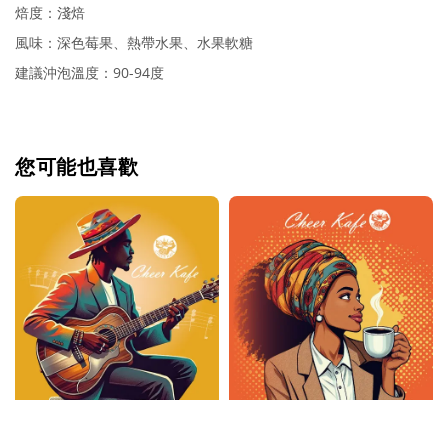
焙度：淺焙
風味：深色莓果、熱帶水果、水果軟糖
建議沖泡溫度：90-94度
您可能也喜歡