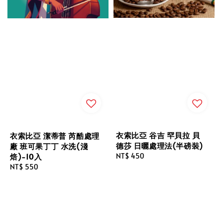
衣索比亞 谷吉 罕貝拉 貝
衣索比亞 潔蒂普 芮酷處理
德莎 日曬處理法(半磅裝)
廠 班可果丁丁 水洗(淺
焙)-10入
Regular
NT$ 450
price
Regular
NT$ 550
price