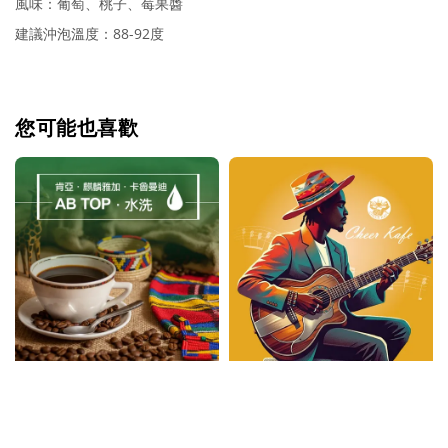
風味：葡萄、桃子、莓果醬
建議沖泡溫度：88-92度
您可能也喜歡