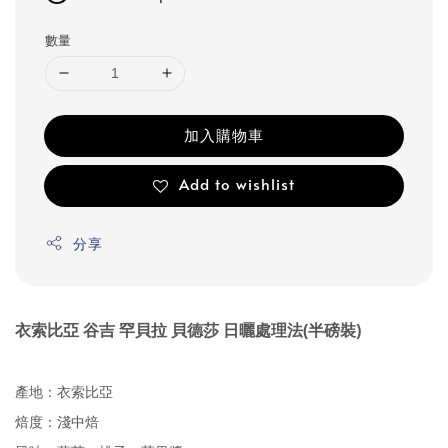
數量
加入購物車
Add to wishlist
分享
衣索比亞 谷吉 罕貝拉 貝德莎 日曬處理法(半磅裝)
產地：衣索比亞
焙度：淺中焙