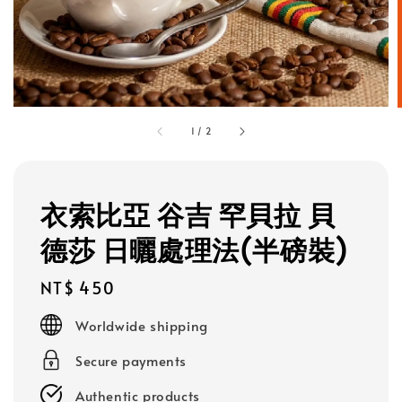
1
/
2
衣索比亞 谷吉 罕貝拉 貝
德莎 日曬處理法(半磅裝)
Regular
NT$ 450
price
Worldwide shipping
Secure payments
Authentic products