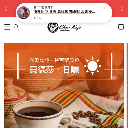
【大容量15g濾掛】滿5件九折。滿10件八折
林***
已購買了
越買越省
衣索比亞 谷吉 烏拉嘎 獨角獸 水果浸漬(淺焙)-10入
9 天前