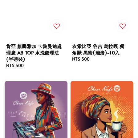
肯亞 麒麟雅加 卡魯曼迪處
衣索比亞 谷吉 烏拉嘎 獨
理廠 AB TOP 水洗處理法
角獸 黑蜜(淺焙)-10入
(半磅裝)
Regular
NT$ 500
Regular
NT$ 500
price
price