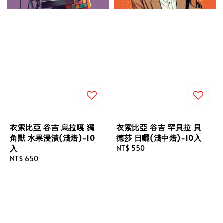
衣索比亞 谷吉 烏拉嘎 獨
衣索比亞 谷吉 罕貝拉 貝
角獸 水果浸漬(淺焙)-10
德莎 日曬(淺中焙)-10入
入
Regular
NT$ 550
Regular
NT$ 650
price
price