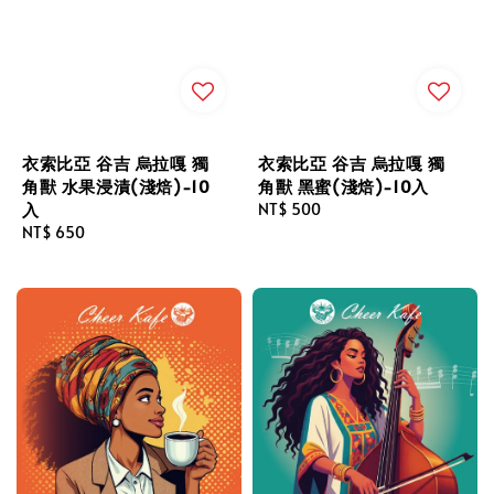
衣索比亞 谷吉 烏拉嘎 獨
衣索比亞 谷吉 烏拉嘎 獨
角獸 水果浸漬(淺焙)-10
角獸 黑蜜(淺焙)-10入
入
Regular
NT$ 500
Regular
NT$ 650
price
price