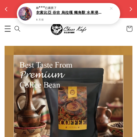
【大容量15g濾掛】滿5件九折。滿10件八折
林***
已購買了
越買越省
衣索比亞 谷吉 烏拉嘎 獨角獸 水果浸漬(淺焙)-10入
6 天前