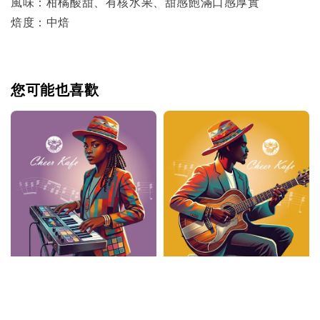
風味：柑橘酸甜、有核水果、甜感飽滿口感厚實
焙度：中焙
您可能也喜歡