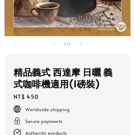
1
/
1
精品義式 西達摩 日曬 義
式咖啡機適用(1磅裝)
Regular
NT$ 450
price
Worldwide shipping
Secure payments
Authentic products