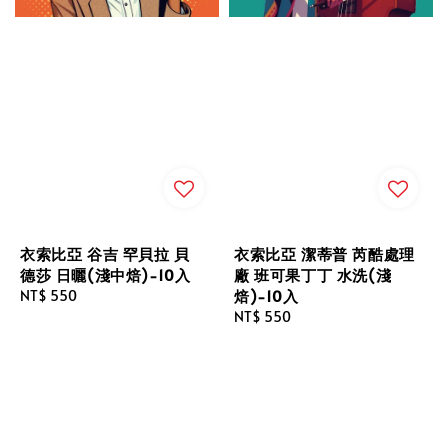
衣索比亞 谷吉 罕貝拉 貝
衣索比亞 潔蒂普 芮酷處理
德莎 日曬(淺中焙)-10入
廠 班可果丁丁 水洗(淺
焙)-10入
Regular
NT$ 550
price
Regular
NT$ 550
price