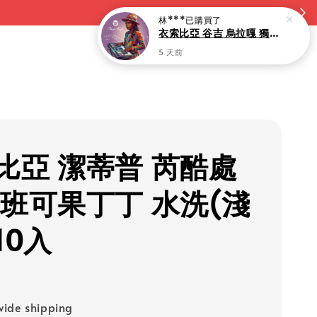
林***
已購買了
衣索比亞 谷吉 烏拉嘎 獨角獸 水果浸漬(淺焙)-10入
5 天前
比亞 潔蒂普 芮酷處
 班可果丁丁 水洗(淺
10入
ide shipping