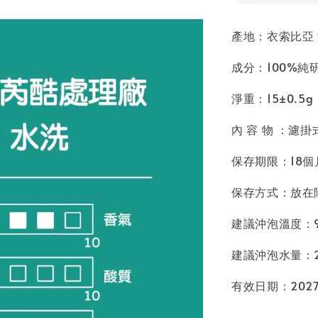
產地：衣索比亞 
成分：100%純
淨重：15±0.5g
內 容 物 ：濾掛式
保存期限：18個
保存方式：放在
建議沖泡溫度：9
建議沖泡水量：220
有效日期：2027/