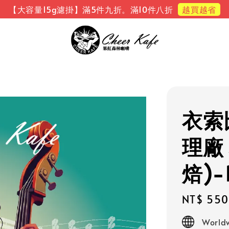
越買越省
【大容量15g濾掛】滿5件九折。滿10件八折
衣索
理廠
焙)-
Regular
NT$ 550
price
Worldw