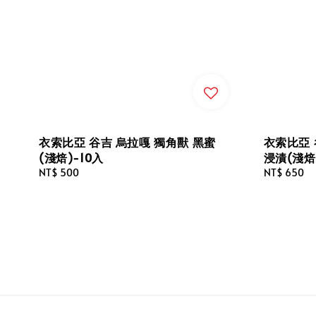
衣索比亞 谷吉 烏拉嘎 獨角獸 黑蜜
衣索比亞 
(淺焙)-10入
浸漬(淺焙
Regular
NT$ 500
Regular
NT$ 650
price
price