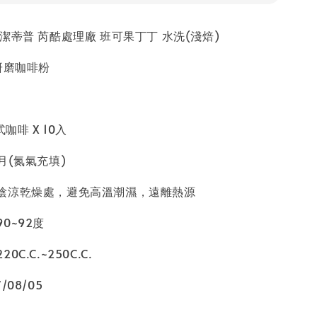
潔蒂普 芮酷處理廠 班可果丁丁 水洗(淺焙)
研磨咖啡粉
咖啡 X 10入
月(氮氣充填)
陰涼乾燥處，避免高溫潮濕，遠離熱源
0~92度
C.C.~250C.C.
08/05