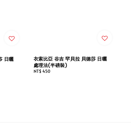
衣索比亞 谷吉 罕貝拉 貝德莎 日曬
莎 日曬
處理法(半磅裝)
Regular
NT$ 450
price