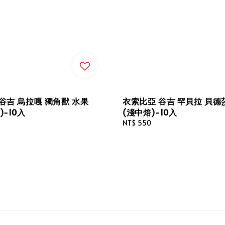
谷吉 烏拉嘎 獨角獸 水果
衣索比亞 谷吉 罕貝拉 貝德
)-10入
(淺中焙)-10入
Regular
NT$ 550
price