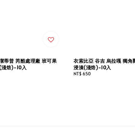
潔蒂普 芮酷處理廠 班可果
衣索比亞 谷吉 烏拉嘎 獨角
(淺焙)-10入
浸漬(淺焙)-10入
Regular
NT$ 650
price