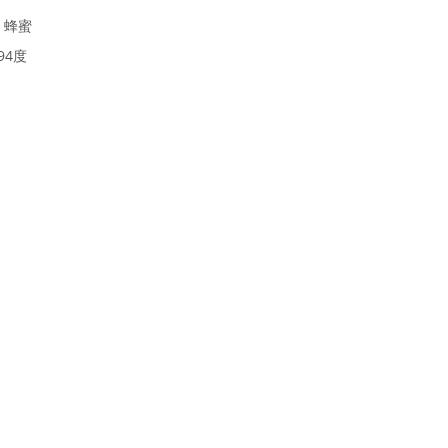
、蜂蜜
94度