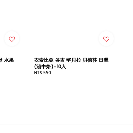
獸 水果
衣索比亞 谷吉 罕貝拉 貝德莎 日曬
(淺中焙)-10入
Regular
NT$ 550
price