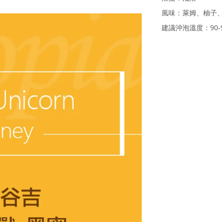
風味：萊姆、柚子
建議沖泡溫度：90-