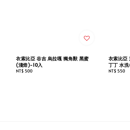
衣索比亞 谷吉 烏拉嘎 獨角獸 黑蜜
衣索比亞 
(淺焙)-10入
丁丁 水洗
Regular
NT$ 500
Regular
NT$ 550
price
price