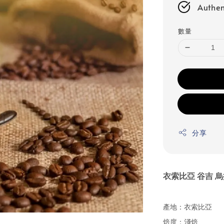
Authen
數量
分享
衣索比亞 谷吉 烏
產地：衣索比亞
焙度：淺焙