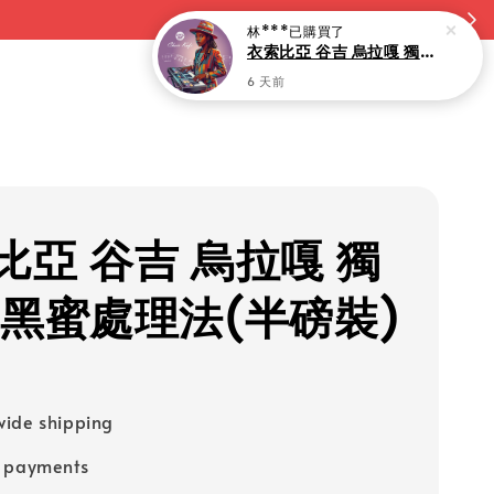
林***
已購買了
衣索比亞 谷吉 烏拉嘎 獨角獸 水果浸漬(淺焙)-10入
6 天前
比亞 谷吉 烏拉嘎 獨
 黑蜜處理法(半磅裝)
ide shipping
e payments