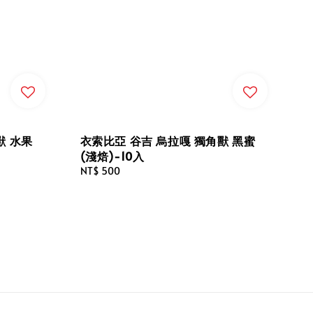
獸 水果
衣索比亞 谷吉 烏拉嘎 獨角獸 黑蜜
(淺焙)-10入
Regular
NT$ 500
price