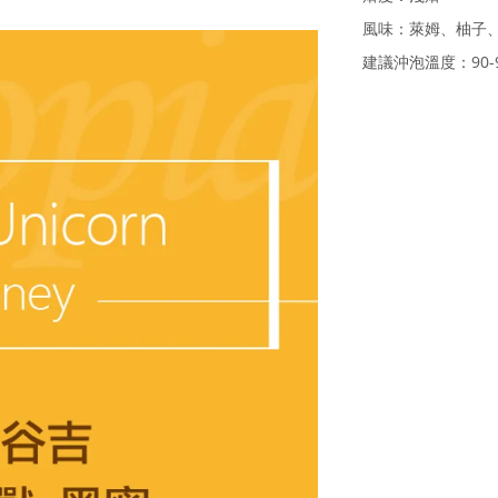
風味：萊姆、柚子
建議沖泡溫度：90-