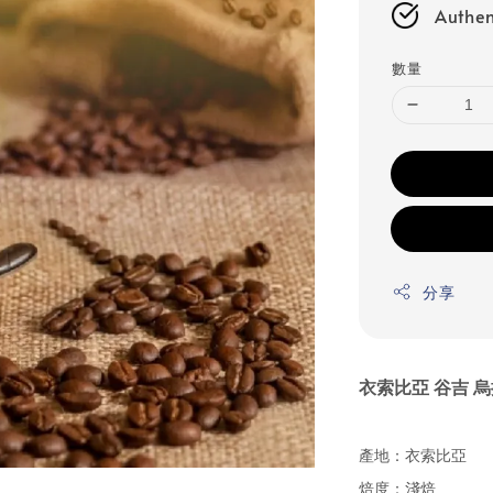
Authen
數量
分享
衣索比亞 谷吉 烏
產地：衣索比亞
焙度：淺焙