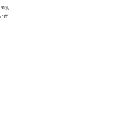
、蜂蜜
94度