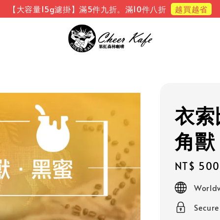
越買越省
【大容量15g濾掛】滿5件九折。滿10件八折
衣索
角獸
Regular
NT$ 500
price
Worldw
Secur