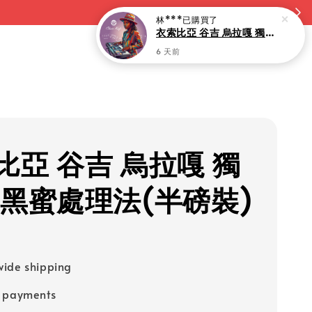
林***
已購買了
衣索比亞 谷吉 烏拉嘎 獨角獸 水果浸漬(淺焙)-10入
6 天前
比亞 谷吉 烏拉嘎 獨
 黑蜜處理法(半磅裝)
ide shipping
e payments