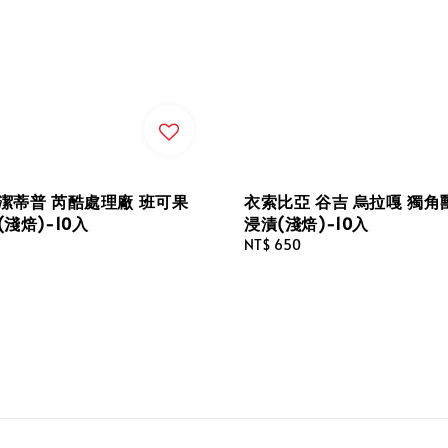
潔蒂普 芮酷處理廠 班可果
衣索比亞 谷吉 烏拉嘎 獨角
(淺焙)-10入
浸漬(淺焙)-10入
Regular
NT$ 650
price