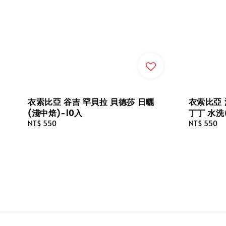
衣索比亞 谷吉 罕貝拉 貝德莎 日曬
衣索比亞 
(淺中焙)-10入
丁丁 水洗
Regular
NT$ 550
Regular
NT$ 550
price
price