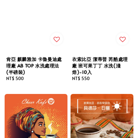
肯亞 麒麟雅加 卡魯曼迪處
衣索比亞 潔蒂普 芮酷處理
理廠 AB TOP 水洗處理法
廠 班可果丁丁 水洗(淺
(半磅裝)
焙)-10入
Regular
NT$ 500
Regular
NT$ 550
price
price