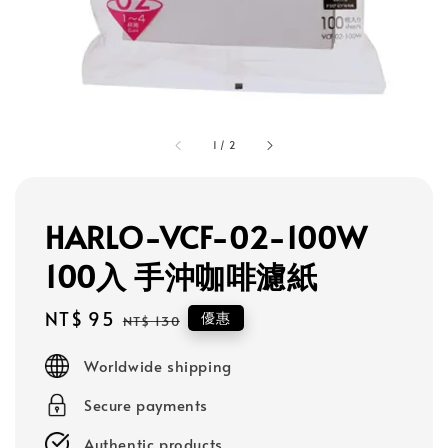
1
/
2
HARLO-VCF-02-100W
100入 手沖咖啡濾紙
Sale
NT$ 95
Regular
優惠
NT$ 130
price
price
Worldwide shipping
Secure payments
Authentic products