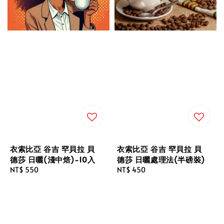
衣索比亞 谷吉 罕貝拉 貝
衣索比亞 谷吉 罕貝拉 貝
德莎 日曬處理法(半磅裝)
德莎 日曬(淺中焙)-10入
Regular
NT$ 450
Regular
NT$ 550
price
price