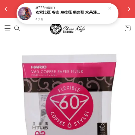
【大容量15g濾掛】滿5件九折。滿10件八折
林***
已購買了
越買越省
衣索比亞 谷吉 烏拉嘎 獨角獸 水果浸漬(淺焙)-10入
8 天前