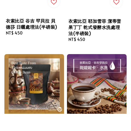
衣索比亞 谷吉 罕貝拉 貝
衣索比亞 耶加雪菲 潔蒂普
德莎 日曬處理法(半磅裝)
果丁丁 乾式發酵水洗處理
法(半磅裝)
Regular
NT$ 450
price
Regular
NT$ 450
price