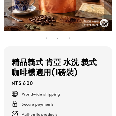
1
/
1
精品義式 肯亞 水洗 義式
咖啡機適用(1磅裝)
Regular
NT$ 600
price
Worldwide shipping
Secure payments
Authentic products