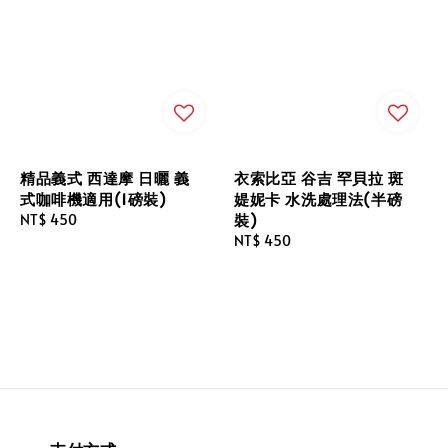
精品義式 西達摩 日曬 義
衣索比亞 谷吉 罕貝拉 斑
式咖啡機適用(1磅裝)
媞妮卡 水洗處理法(半磅
裝)
Regular
NT$ 450
price
Regular
NT$ 450
price