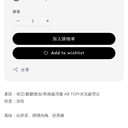
數量
加入購物車
Add to wishlist
分享
產區：肯亞/麒麟雅加/希姆處理廠 AB TOP/水洗處理法
焙度：深焙
風味：仙草茶、煙燻烏梅、炒黑糖