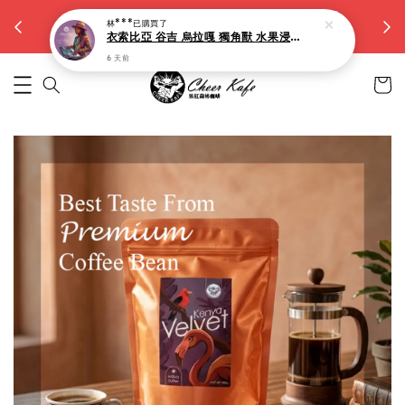
【大容量15g濾掛】滿5件九折。滿10件八折
林***
已購買了
越買越省
衣索比亞 谷吉 烏拉嘎 獨角獸 水果浸漬(淺焙)-10入
6 天前